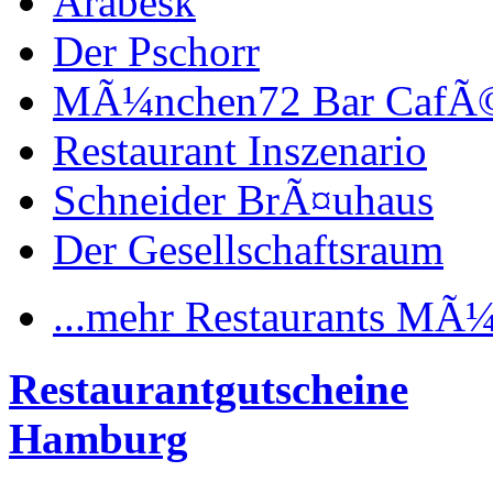
Arabesk
Der Pschorr
MÃ¼nchen72 Bar CafÃ
Restaurant Inszenario
Schneider BrÃ¤uhaus
Der Gesellschaftsraum
...mehr Restaurants MÃ
Restaurantgutscheine
Hamburg