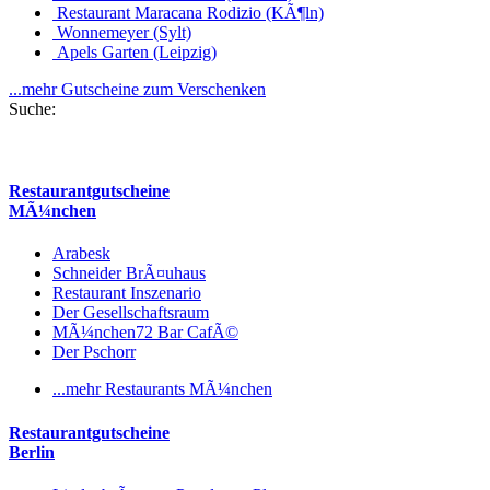
Restaurant Maracana Rodizio (KÃ¶ln)
Wonnemeyer (Sylt)
Apels Garten (Leipzig)
...mehr Gutscheine zum Verschenken
Suche:
Restaurantgutscheine
MÃ¼nchen
Arabesk
Schneider BrÃ¤uhaus
Restaurant Inszenario
Der Gesellschaftsraum
MÃ¼nchen72 Bar CafÃ©
Der Pschorr
...mehr Restaurants MÃ¼nchen
Restaurantgutscheine
Berlin