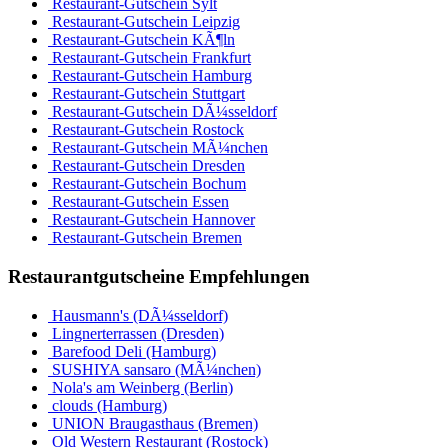
Restaurant-Gutschein Sylt
Restaurant-Gutschein Leipzig
Restaurant-Gutschein KÃ¶ln
Restaurant-Gutschein Frankfurt
Restaurant-Gutschein Hamburg
Restaurant-Gutschein Stuttgart
Restaurant-Gutschein DÃ¼sseldorf
Restaurant-Gutschein Rostock
Restaurant-Gutschein MÃ¼nchen
Restaurant-Gutschein Dresden
Restaurant-Gutschein Bochum
Restaurant-Gutschein Essen
Restaurant-Gutschein Hannover
Restaurant-Gutschein Bremen
Restaurantgutscheine Empfehlungen
Hausmann's (DÃ¼sseldorf)
Lingnerterrassen (Dresden)
Barefood Deli (Hamburg)
SUSHIYA sansaro (MÃ¼nchen)
Nola's am Weinberg (Berlin)
clouds (Hamburg)
UNION Braugasthaus (Bremen)
Old Western Restaurant (Rostock)