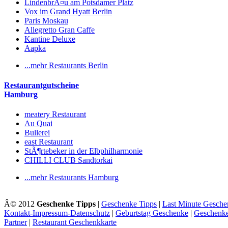
LindenbrÃ¤u am Potsdamer Platz
Vox im Grand Hyatt Berlin
Paris Moskau
Allegretto Gran Caffe
Kantine Deluxe
Aapka
...mehr Restaurants Berlin
Restaurantgutscheine
Hamburg
meatery Restaurant
Au Quai
Bullerei
east Restaurant
StÃ¶rtebeker in der Elbphilharmonie
CHILLI CLUB Sandtorkai
...mehr Restaurants Hamburg
Â© 2012
Geschenke Tipps
|
Geschenke Tipps
|
Last Minute Gesche
Kontakt-Impressum-Datenschutz
|
Geburtstag Geschenke
|
Geschenk
Partner
|
Restaurant Geschenkkarte