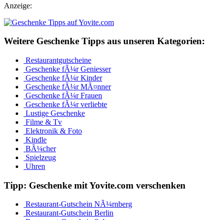
Anzeige:
Weitere Geschenke Tipps aus unseren Kategorien:
Restaurantgutscheine
Geschenke fÃ¼r Geniesser
Geschenke fÃ¼r Kinder
Geschenke fÃ¼r MÃ¤nner
Geschenke fÃ¼r Frauen
Geschenke fÃ¼r verliebte
Lustige Geschenke
Filme & Tv
Elektronik & Foto
Kindle
BÃ¼cher
Spielzeug
Uhren
Tipp: Geschenke mit Yovite.com verschenken
Restaurant-Gutschein NÃ¼rnberg
Restaurant-Gutschein Berlin